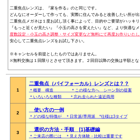
二重焦点レンズは、『家を作る』のと同じです。
どんなにオーダーして作っても、実際に住んでみると改善したい所が出
二重焦点メガネは１度お試し頂く事によって、目的やご要望がハッキリ
『もっと近くが見たい』『小玉の高さを変えたい』など、より快適なメ
度数設定・小玉の高さ調整・サイズ変更など無料にて再度お作りいたし
安心して二重焦点レンズをお試し下さい。
※キャンセルを前提としたものではありません。
※無料交換は１回限りとさせて頂きます。２回目以降の交換は半額とな
二重焦点（バイフォーカル）レンズとは？？
1
＊概要 構造 ＊この様な方へ シーン別の提案
＊いろいろな種類 ＊忘れ去られた遠近両用
使い方の一例
2
＊どの様な特徴が ＊日常派/専用派 *仕様は3タイプ
選択の方法・手順 [1]基礎編
3
＊ご来店の際には ＊見え方体験・比較は重要です