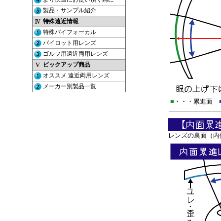
■
・・・累進面
レンズの裏面（内