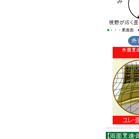
■
・・・累進面