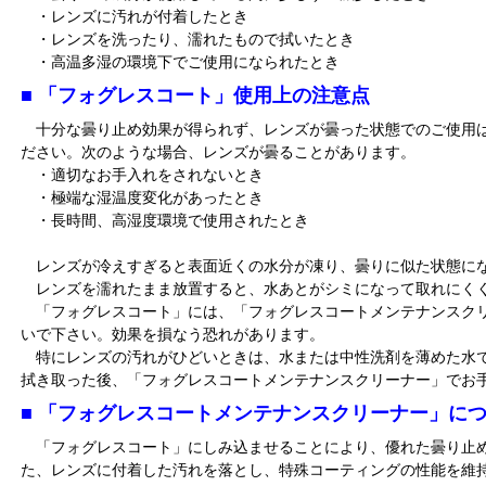
・レンズに汚れが付着したとき
・レンズを洗ったり、濡れたもので拭いたとき
・高温多湿の環境下でご使用になられたとき
■ 「フォグレスコート」使用上の注意点
十分な曇り止め効果が得られず、レンズが曇った状態でのご使用
ださい。次のような場合、レンズが曇ることがあります。
・適切なお手入れをされないとき
・極端な湿温度変化があったとき
・長時間、高湿度環境で使用されたとき
レンズが冷えすぎると表面近くの水分が凍り、曇りに似た状態に
レンズを濡れたまま放置すると、水あとがシミになって取れにく
「フォグレスコート」には、「フォグレスコートメンテナンスク
いで下さい。効果を損なう恐れがあります。
特にレンズの汚れがひどいときは、水または中性洗剤を薄めた水
拭き取った後、「フォグレスコートメンテナンスクリーナー」でお
■ 「フォグレスコートメンテナンスクリーナー」に
「フォグレスコート」にしみ込ませることにより、優れた曇り止
た、レンズに付着した汚れを落とし、特殊コーティングの性能を維