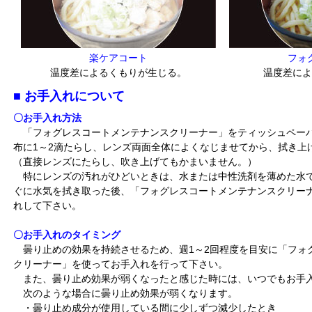
楽ケアコート
フォ
温度差によるくもりが生じる。
温度差によ
■ お手入れについて
〇お手入れ方法
「フォグレスコートメンテナンスクリーナー」をティッシュペー
布に1～2滴たらし、レンズ両面全体によくなじませてから、拭き上
（直接レンズにたらし、吹き上げてもかまいません。）
特にレンズの汚れがひどいときは、水または中性洗剤を薄めた水
ぐに水気を拭き取った後、「フォグレスコートメンテナンスクリー
れして下さい。
〇お手入れのタイミング
曇り止めの効果を持続させるため、週1～2回程度を目安に「フォ
クリーナー」を使ってお手入れを行って下さい。
また、曇り止め効果が弱くなったと感じた時には、いつでもお手
次のような場合に曇り止め効果が弱くなります。
・曇り止め成分が使用している間に少しずつ減少したとき