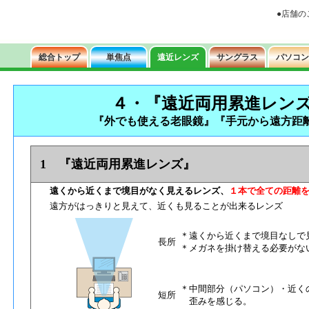
４・『遠近両用累進レン
『外でも使える老眼鏡』『手元から遠方距
1 『遠近両用累進レンズ』
遠くから近くまで境目がなく見えるレンズ、
１本で全ての距離
遠方がはっきりと見えて、近くも見ることが出来るレンズ
＊遠くから近くまで境目なしで
長所
＊メガネを掛け替える必要がな
＊中間部分（パソコン）・近く
短所
歪みを感じる。