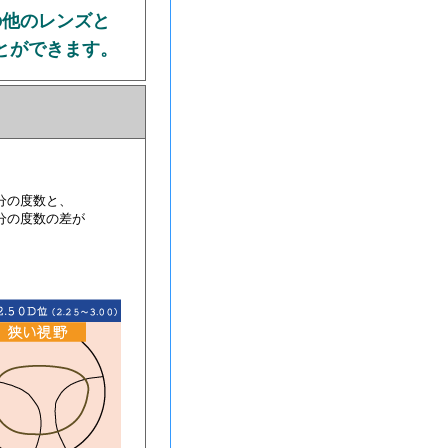
の他のレンズと
とができます。
分の度数と、
分の度数の差が