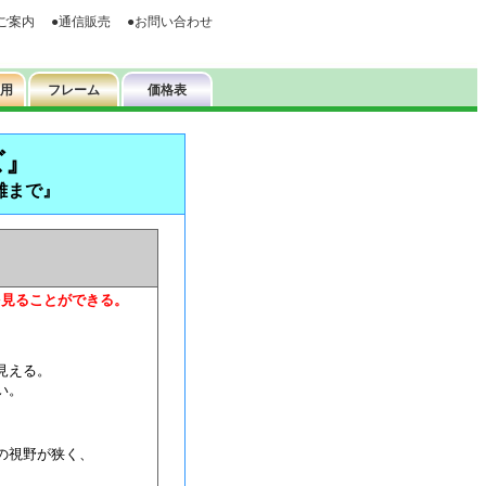
ズ』
離まで』
を見ることができる。
見える。
い。
の視野が狭く、