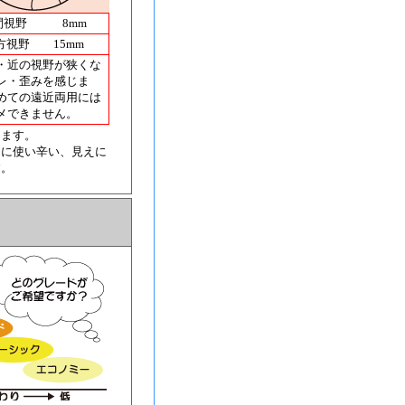
間視野 8mm
方視野 15mm
・近の視野が狭くな
レ・歪みを感じま
めての遠近両用には
メできません。
きます。
逆に使い辛い、見えに
す。