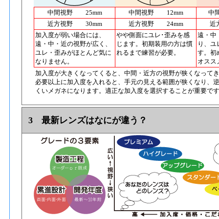
中間視野 25mm
中間視野 12mm
中
近方視野 30mm
近方視野 24mm
近
加入度が弱い場合には、
やや側面にユレ･歪みを感
遠・中
遠・中・近の視野が広く、
じます。初期装用の方は慣
り、ユ
ユレ・歪みがほとんど気に
れるまで練習が必要。
す。初
なりません。
オスス
加入度が大きくなってくると、中間・近方の視野が狭くなって
必要以上に加入度を入れると、手元の見える範囲が狭くなり、
くいメガネになります。適正な加入度を選択することが重要で
3 最新レンズはなにが違う？