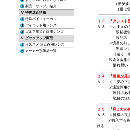
（眼が疲れるな
（眼に負担を掛
Ｑ.３ 『アシスト
Ａ.３ ※お手元
眼精疲労を軽
製品名 ＨＯＹ
※境目の無い遠
累進レンズと
（遠く・中間・
※遠近両用の初
慣れ易い ユレ
Ｑ.４ 『境目が見
Ａ.４ ※ご安心
※遠近両用の分
境目のある二重
境目の無い累進
Ｑ.５ 『見え方
Ａ.５ ※皆様の視
※購入する為に体
ける