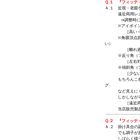
Ｑ.１ 『フィッ
Ａ.１ 近視・老眼
遠近両用レンズ
⇒調整時に確
※アイポイント
［高い⇒遠くが
※角膜頂点距離（
い）
［離れ過ぎ⇒
※反り角（フレ
［左右対称 
※傾斜角（フレ
［少ない場合 
もちろんこれ以
グ
など見えにくい
しかしながら、
［遠近両用レン
当店販売製品以
Ｑ.２ 『フィッ
Ａ.２ 掛け具合
でも調子が悪い
しばらく様子を