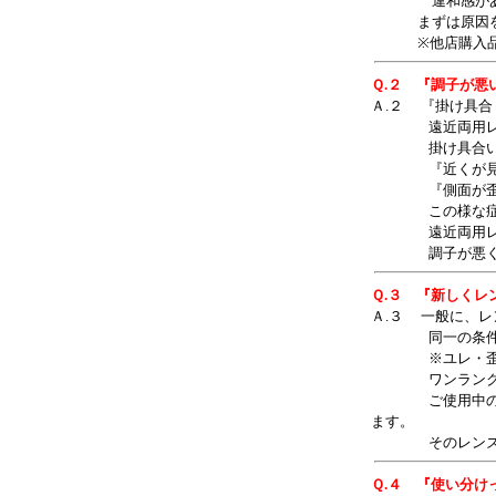
違和感がある・
まずは原因を確
※他店購入品の
Ｑ.２ 『調子が
Ａ.２ 『掛け具
遠近両用レンズ
掛け具合いが少
『近くが見えに
『側面が歪む！
この様な症状は
遠近両用レンズ
調子が悪くなる
Ｑ.３ 『新しく
Ａ.３ 一般に、
同一の条件で加
※ユレ・歪み・
ワンランク上の
ご使用中の遠近
ます。
そのレンズのグ
Ｑ.４ 『使い分