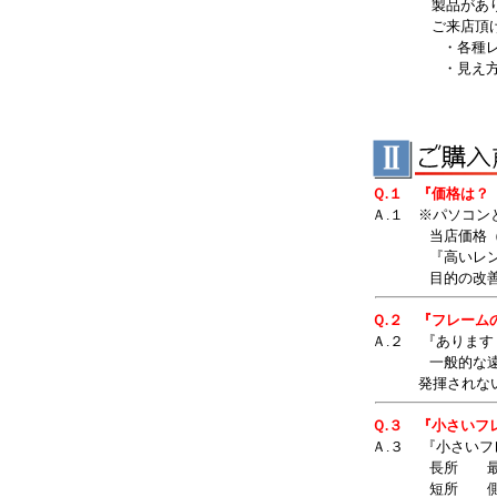
製品がありまし
ご来店頂けれ
・各種レンズ
・見え方 ユレ
Ｑ.１ 『価格は？
Ａ.１ ※パソコ
当店価格（２枚一組
『高いレンズが
目的の改善や眼
Ｑ.２ 『フレーム
Ａ.２ 『ありま
一般的な遠近両
発揮されないこ
Ｑ.３ 『小さいフ
Ａ.３ 『小さい
長所 最短 ２
短所 側面にユ