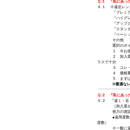
Ｑ.１ 『私にあっ
Ａ.１ ※遠近レ
『プレミア
『ハイグレ
『アップグレ
『スタンダ
『ベーシッ
その他 『特殊
選択のポイン
１ 今お使いの
２ 加入度が高
ラスで十分
３ ユレ・歪み
４ 価格重視な
５ まずは、沢
※最適な
Ｑ.２ 『私にあっ
Ａ.２ 『遠く・
［加入度が強す
視力の測定時に
●遠用度数（遠
度数）
※一般に遠くも