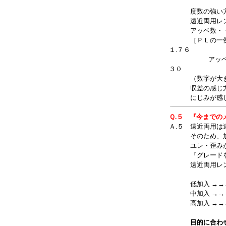
そのため光が
度数の強い方、
遠近両用レンズ
アッベ数・・レ
［ＰＬの一例］
１.７６
アッベ数
３０
（数字が大きい
収差の感じ方に
にじみが感じる
Ｑ.５ 『今までの
Ａ.５ 遠近両用
そのため、加入
ユレ・歪みが
『グレードを上
遠近両用レンズ
低加入 →→→
中加入 →→→ 
高加入 →→→ 
目的に合わ