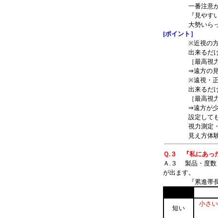
一番注意が必
『見やすいです
大勢いらっしゃ
[ポイント］
※近視の方の場
出来るだけ近視
［最高視力の最
⇒遠方の見やす
※遠視・正視の
出来るだけプラ
［最高視力の最
⇒遠方が少しぼ
設定しても見
視力測定・度数
見え方体験・比
Ｑ.３ 『私にあっ
Ａ.３ 製品・度
が出ます。
『累進帯長』 
小さい
短い