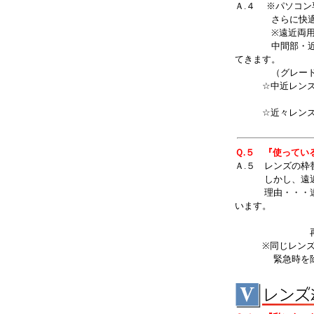
Ａ.４ ※パソコ
さらに快適な見
※遠近両用の買い
中間部・近用部
てきます。
（グレードの
☆中近レンズ・
視界がワイ
☆近々レンズ・
パソコン画
Ｑ.５ 『使って
Ａ.５ レンズの枠
しかし、遠近レ
理由・・・遠近
います。
（位置
再加工時に、
※同じレンズな
緊急時を除いて