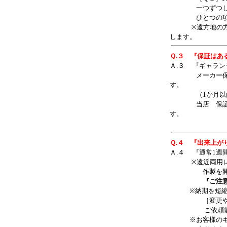
一つずつしなけ
ひとつの項目が
※遠方地の方は
します。
Ｑ.３ 『保証は
Ａ.３ 『ギャラ
メーカー保証付
す。
（1か月以
当店 保証付レ
す。
安心し
Ｑ.４ 『出来上が
Ａ.４ 『通常1週
※遠近両用レン
作製を開始し
『ご注
※納期を短縮する
［変更やキャン
ご依頼前に、
※お客様のキャ