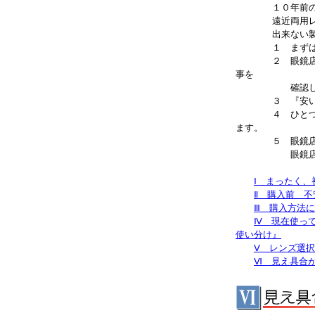
１０年前の設計
遠近両用レンズ
出来ない製品
１ まずは事前
２ 眼鏡店では
事を
確認して
３ 『安いレン
４ ひとつづつ
ます。
５ 眼鏡店や店
眼鏡店の技術者
Ⅰ まったく
Ⅱ 購入前 
Ⅲ 購入方法
Ⅳ 現在使っ
使い分け』
Ⅴ レンズ選
Ⅵ 見え具合