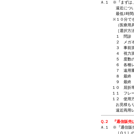
Ａ.１ ※『まず
遠近について初
最低1時間は
※１０分でも出
（医療用具を簡
［選択方法の
１ 問診 （使
２ メガネ歴の
３ 事前測定（
４ 視力測定ま
５ 度数の設定
６ 各種レンズ
７ 遠用重視？
８ 最終 レン
９ 最終 遠用
１０ 屈折率・
１１ フレーム
１２ 使用方法
お見積もり⇒
遠近両用レンズ
Ｑ.２ 『通信販売
Ａ.１ ※『通信
［Ｑ１］の［選