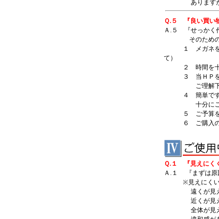
ありますがその
Ｑ.５ 『良い買
Ａ.５ 『せっか
そのためのポイ
１ メガネを出
て）
２ 時間を十分
３ 当ＨＰを［遠
ご理解下さい！
４ 簡単です！
十分にご説明し
５ ご予算を明
６ ご購入のつ
Ｑ.１ 『見えに
Ａ.１ 『まずは原
※見えにくいと
遠くが見えない
近くが見えにく
全体が見えない