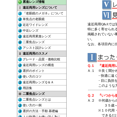
遠近両用Q&Aで
特に多く寄せられ
掲載されていない
い。
なお、各項目内に
Ｑ.１ 『遠近両用
Ａ.１ ※良く聞か
・快適に遠くか
・目に負担を掛
このような方が
Ｑ.２ 『いつから
Ａ.２ ※何歳か
３５歳～４０歳
※１０代用・３
できるだけ早い