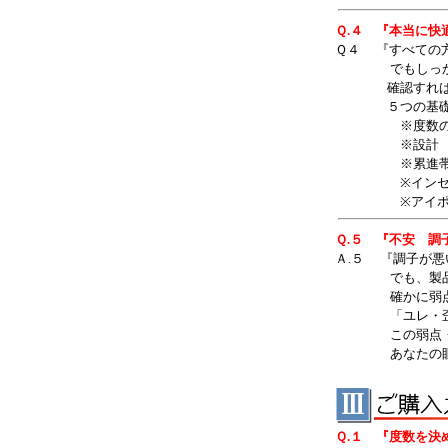
Ｑ.４ 『本当に快
Ｑ４ 『すべての
でもしっかり体
確認すれば、ほ
５つの基礎事項
※度数の設定
※設計 レ
※累進帯
※インセット
※アイポイン
Ｑ.５ 『不安 調
Ａ.５ 『調子が
でも、製品が悪
確かに弱点・
「ユレ・歪みが
この弱点・短所
あなたの眼と情
Ｑ.１ 『度数を