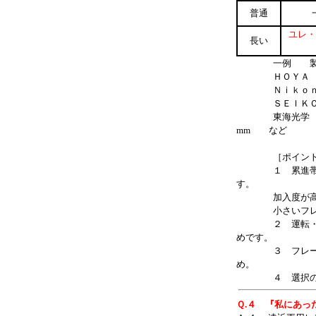
普通
ユレ・
長い
一例 製品には
ＨＯＹＡ MS
Ｎｉｋｏｎ プ
ＳＥＩＫＯ パ
東海光学 グラ
mm など
［ポイント
１ 累進帯長の
す。
加入度が高くな
小さいフレーム
２ 運転・スポ
めです。
３ フレームに制
め。
４ 選択の際に
Ｑ.４ 『私にあっ