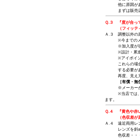
他に原因がある
まずは販売店に
Ｑ.３ 『度が合
（フィッティン
Ａ.３ 調整以外の
※今までのメガ
※加入度が強す
※設計・累進
※アイポイン
これらの場合に
する必要があ
再度、見え方比
［有償・無
※メーカーがレ
※当店では、こ
ます。
Ｑ.４ 『黄色や
（色収差が原
Ａ.４ 遠近両用
レンズを斜めに
色収差・・・レ