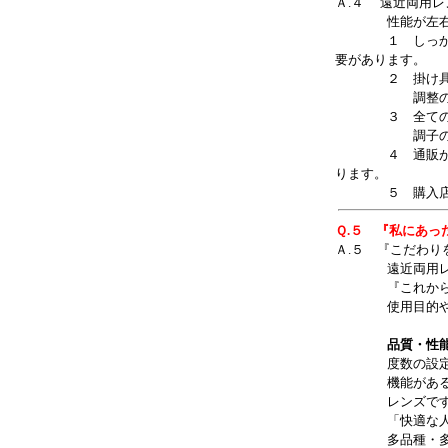
Ａ.４ 遠近両用
性能が左右
１ しっかりと
要があります。
２ 掛け具合の
調整の出来にく
３ 全ての選択
調子の悪いメ
４ 通販が出来
ります。
５ 購入店・担
Ｑ.５ 『私にあっ
Ａ.５ 『こだわ
遠近両用レンズ
『これから使わ
使用目的や違和
品質・性
度数の設定、ア
機能がある以上
レンズですが使
「快適な人もい
多品種・多機能