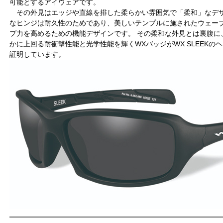
可能とするアイウェアです。
その外見はエッジや直線を排した柔らかい雰囲気で「柔和」なデ
なヒンジは耐久性のためであり、美しいテンプルに施されたウェー
プ力を高めるための機能デザインです。 その柔和な外見とは裏腹に
かに上回る耐衝撃性能と光学性能を輝くWXバッジがWX SLEEKの
証明しています。